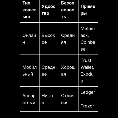
Тип
Безоп
Удобс
Приме
кошел
аснос
тво
ры
ька
ть
Metam
Онлай
Высок
Средн
ask,
н
ое
яя
Coinba
se
Trust
Мобил
Средн
Хорош
Wallet,
ьный
ее
ая
Exodu
s
Ledger
Аппар
Низко
Отлич
,
атный
е
ная
Trezor