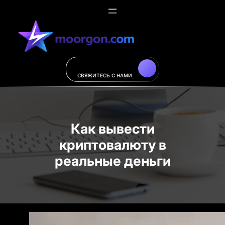
Перейти
к
содержимому
СВЯЖИТЕСЬ C НАМИ
Как вывести
криптовалюту в
реальные деньги